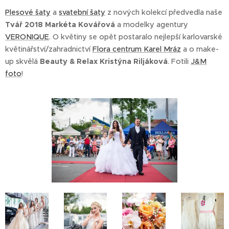
Plesové šaty
a
svatební šaty
z nových kolekcí předvedla naše
Tvář 2018 Markéta Kovářová
a modelky agentury
VERONIQUE
. O květiny se opět postaralo nejlepší karlovarské
květinářství/zahradnictví
Flora centrum Karel Mráz
a o make-
up skvělá
Beauty & Relax Kristýna Riljáková
. Fotili
J&M
foto
!