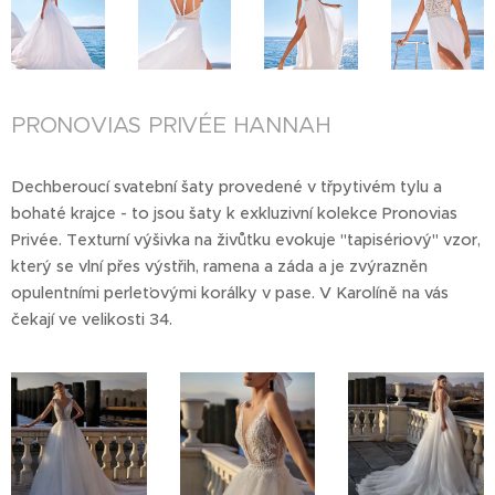
PRONOVIAS PRIVÉE HANNAH
Dechberoucí svatební šaty provedené v třpytivém tylu a
bohaté krajce - to jsou šaty k exkluzivní kolekce Pronovias
Privée. Texturní výšivka na živůtku evokuje "tapisériový" vzor,
který se vlní přes výstřih, ramena a záda a je zvýrazněn
opulentními perleťovými korálky v pase. V Karolíně na vás
čekají ve velikosti 34.