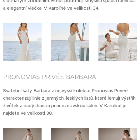
s bohatým zdobením. Efekt podtrhují smyslná spadlá ramínka
a elegantní vlečka. V Karolíně ve velikosti 34.
PRONOVIAS PRIVÉE BARBARA
Svatební šaty Barbara z nejvyšší kolekce Pronovias Privée
charakterizují linie z jemných, lesklých listů, které lemují výstřih,
živůtek a nadýchanou princeznovskou sukni. V Karolíně je
najdete ve velikosti 38.