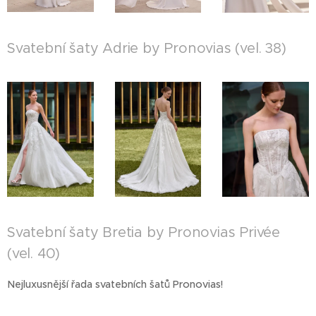
Svatební šaty Adrie by Pronovias (vel. 38)
Svatební šaty Bretia by Pronovias Privée
(vel. 40)
Nejluxusnější řada svatebních šatů Pronovias!