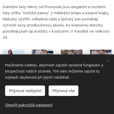
Svatební šaty Merry od Pronovias jsou elegantní a moderní
šaty střihu "mořské panny" z měkkého krepu a úžasné krajky.
Hluboký výstřih, odhalená záda a špičatý pas pomáhají
vytvořit sexy prodlouženou siluetu. Ke krásnému dekoltu
pomáhají push-up košíčky s kosticemi. V Karolíně ve velikosti
34.
Používáme cookies, abychom zajistili správné fungování a
bezpečnost našich stránek. Tím vám můžeme zajistit tu
nejlepší zkušenost při jejich návštěvě.
Přijmout nezbytné
Přijmout vše
Otevřít pokročilá nastavení