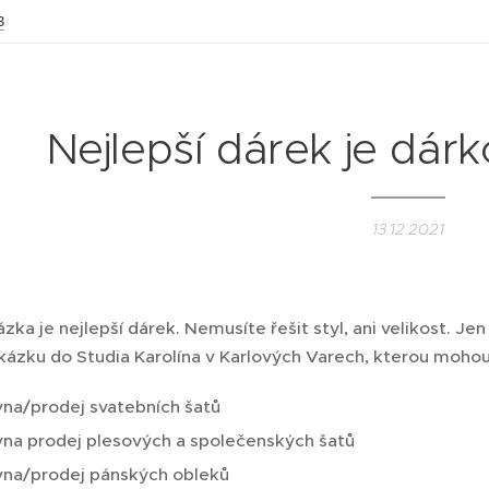
3
Nejlepší dárek je dár
13.12.2021
ka je nejlepší dárek. Nemusíte řešit styl, ani velikost. Jen
ázku do Studia Karolína v Karlových Varech, kterou mohou 
vna/prodej svatebních šatů
vna prodej plesových a společenských šatů
vna/prodej pánských obleků