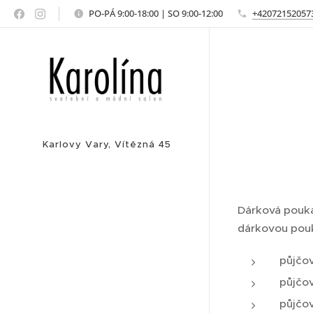
PO-PÁ 9:00-18:00 | SO 9:00-12:00
+42072152057
Karlovy Vary, Vítězná 45
Dárková poukáz
dárkovou pouk
půjčo
půjčo
půjčo