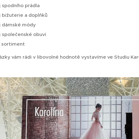
 spodního prádla
 bižuterie a doplňků
j dámské módy
j společenské obuvi
í sortiment
zky vám rádi v libovolné hodnotě vystavíme ve Studiu Karol