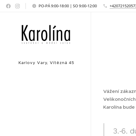
PO-PÁ 9:00-18:00 | SO 9:00-12:00
+42072152057
Karlovy Vary, Vítězná 45
Vážení zákazn
Velikonočních
Karolína bude 
3.-6.