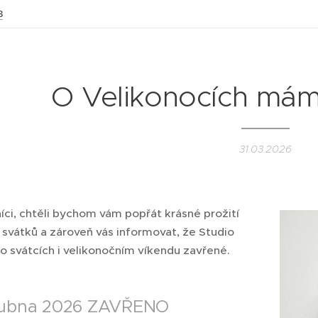
3
O Velikonocích m
31.03.2026
íci, chtěli bychom vám popřát krásné prožití
 svátků a zároveň vás informovat, že Studio
o svátcích i velikonočním víkendu zavřené.
 dubna 2026 ZAVŘENO