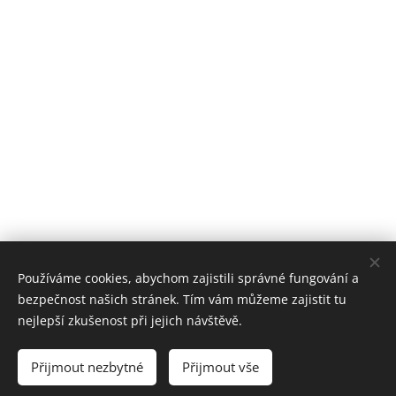
Share
Používáme cookies, abychom zajistili správné fungování a
bezpečnost našich stránek. Tím vám můžeme zajistit tu
nejlepší zkušenost při jejich návštěvě.
Přijmout nezbytné
Přijmout vše
GDPR