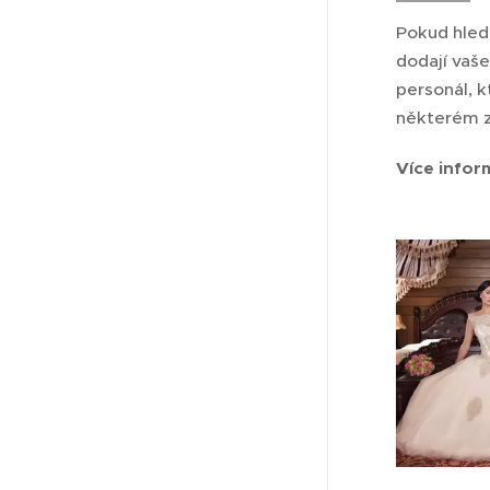
Pokud hledá
dodají vaše
personál, 
některém z
Více infor