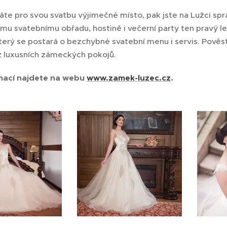
te pro svou svatbu výjimečné místo, pak jste na Lužci spr
mu svatebnímu obřadu, hostině i večerní party ten pravý l
který se postará o bezchybné svatební menu i servis. Pověs
 luxusních zámeckých pokojů.
mací najdete na webu
www.zamek-luzec.cz
.