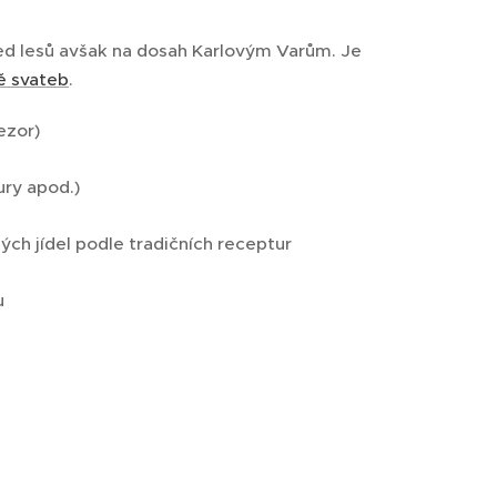
ed lesů avšak na dosah Karlovým Varům. Je
ě svateb
.
ezor)
ry apod.)
ch jídel podle tradičních receptur
u