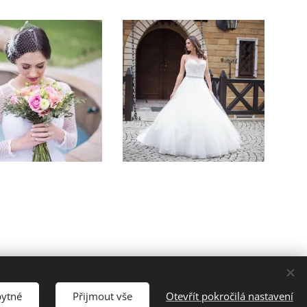
bytné
Přijmout vše
Otevřít pokročilá nastavení