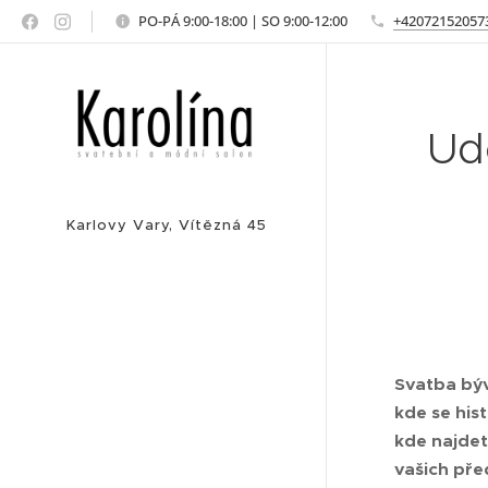
PO-PÁ 9:00-18:00 | SO 9:00-12:00
+42072152057
Ud
Karlovy Vary, Vítězná 45
Svatba býv
kde se his
kde najdet
vašich pře