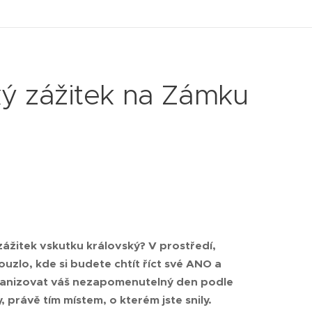
ký zážitek na Zámku
zážitek vskutku královský? V prostředí,
uzlo, kde si budete chtít říct své ANO a
organizovat váš nezapomenutelný den podle
, právě tím místem, o kterém jste snily.