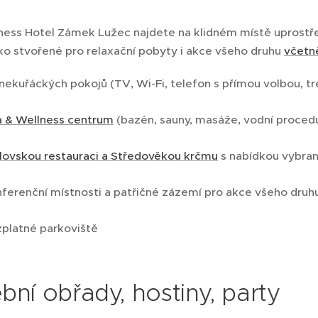
ness Hotel Zámek Lužec najdete na klidném místě uprostř
ako stvořené pro relaxační pobyty i akce všeho druhu
včetn
nekuřáckých pokojů (TV, Wi-Fi, telefon s přímou volbou, tr
 & Wellness centrum
(bazén, sauny, masáže, vodní procedu
lovskou restauraci a Středověkou krčmu
s nabídkou vybraný
ferenční místnosti a patřičné zázemí pro akce všeho druh
platné parkoviště
bní obřady, hostiny, party