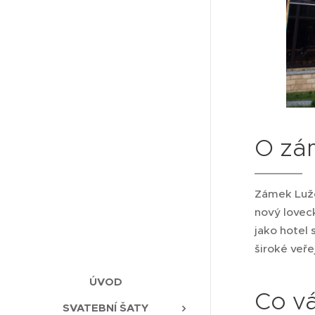
O zá
Zámek Luž
nový loveck
jako hotel 
široké veře
ÚVOD
Co vá
SVATEBNÍ ŠATY