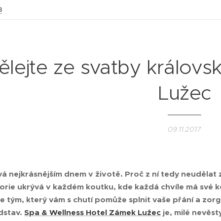
3
ělejte ze svatby královs
Lužec
09.11.2017
á nejkrásnějším dnem v životě. Proč z ní tedy neudělat 
torie ukrývá v každém koutku, kde každá chvíle má své ko
e tým, který vám s chutí pomůže splnit vaše přání a z
dstav.
Spa & Wellness Hotel Zámek Lužec
je, milé nevěsty