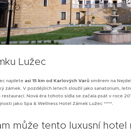
mku Lužec
ec najdete
asi 15 km od Karlových Varů
směrem na Nejdek.
ý zámek. V pozdějších letech sloužil jako sanatorium, letn
s restaurací. Nová éra tohoto sídla se začala psát v roce 2
jnosti jako Spa & Wellness Hotel Zámek Lužec ****.
m může tento luxusní hotel