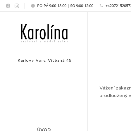
PO-PÁ 9:00-18:00 | SO 9:00-12:00
+42072152057
Karlovy Vary, Vítězná 45
Vážení zákazn
prodloužený v
ÚVOD