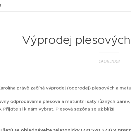
3
Výprodej plesových 
19.09.2018
arolína právě začíná výprodej (odprodej) plesových a matu
ovny odprodáváme plesové a maturitní šaty různých barev, st
 Přijďte si k nám vybrat. Plesová sezóna se už blíží!
v prac
 šatů se objednávejte telefonicky (721 520 573)