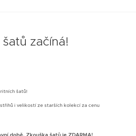
šatů začíná!
ritních šatů!
řihů i velikostí ze starších kolekcí za cenu
ovní době. Zkouška šatů je ZDARMA!