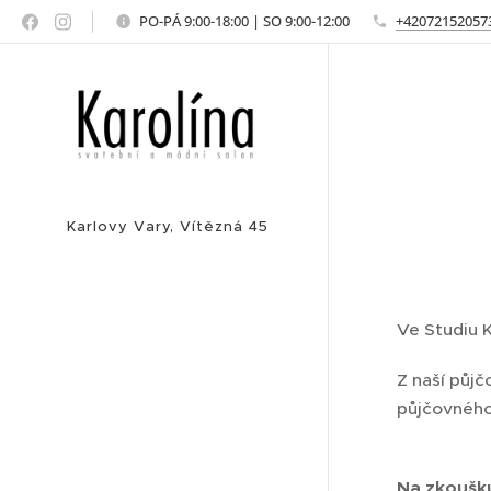
PO-PÁ 9:00-18:00 | SO 9:00-12:00
+42072152057
Karlovy Vary, Vítězná 45
Ve Studiu K
Z naší půjč
půjčovného.
Na zkoušku